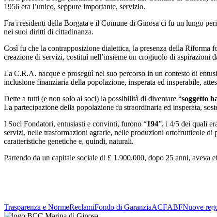
1956 era l’unico, seppure importante, servizio.
Fra i residenti della Borgata e il Comune di Ginosa ci fu un lungo peri
nei suoi diritti di cittadinanza.
Così fu che la contrapposizione dialettica, la presenza della Riforma fo
creazione di servizi, costituì nell’insieme un crogiuolo di aspirazioni
La C.R.A. nacque e proseguì nel suo percorso in un contesto di entusi
inclusione finanziaria della popolazione, insperata ed insperabile, atte
Dette a tutti (e non solo ai soci) la possibilità di diventare “
soggetto b
La partecipazione della popolazione fu straordinaria ed insperata, sost
I Soci Fondatori, entusiasti e convinti, furono “
194
”, i 4/5 dei quali e
servizi, nelle trasformazioni agrarie, nelle produzioni ortofrutticole di p
caratteristiche genetiche e, quindi, naturali.
Partendo da un capitale sociale di £ 1.900.000, dopo 25 anni, aveva e
Trasparenza e Norme
Reclami
Fondo di Garanzia
ACF
ABF
Nuove rego