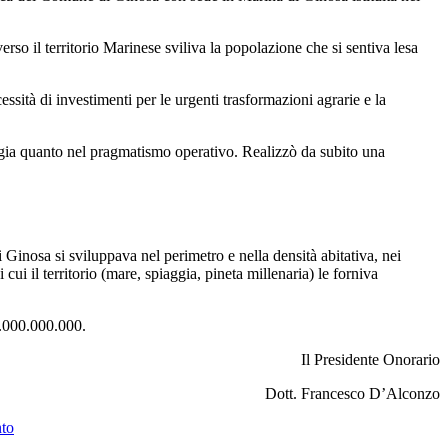
so il territorio Marinese sviliva la popolazione che si sentiva lesa
ssità di investimenti per le urgenti trasformazioni agrarie e la
ogia quanto nel pragmatismo operativo. Realizzò da subito una
 di Ginosa si sviluppava nel perimetro e nella densità abitativa, nei
 cui il territorio (mare, spiaggia, pineta millenaria) le forniva
0.000.000.000.
Il Presidente Onorario
Dott. Francesco D’Alconzo
to