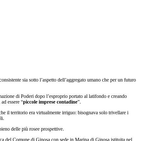
nconsistente sia sotto l’aspetto dell’aggregato umano che per un futuro
nazione di Poderi dopo l’esproprio portato al latifondo e creando
 ad essere “
piccole imprese contadine
”.
 il territorio era virtualmente irriguo: bisognava solo trivellare i
li.
ieno delle più rosee prospettive.
dica del Comune di Ginosa con sede in Marina di Ginosa istituita nel