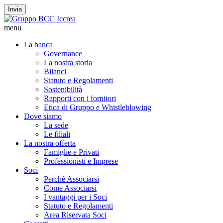
Invia
menu
La banca
Governance
La nostra storia
Bilanci
Statuto e Regolamenti
Sostenibilità
Rapporti con i fornitori
Etica di Gruppo e Whistleblowing
Dove siamo
La sede
Le filiali
La nostra offerta
Famiglie e Privati
Professionisti e Imprese
Soci
Perchè Associarsi
Come Associarsi
I vantaggi per i Soci
Statuto e Regolamenti
Area Riservata Soci