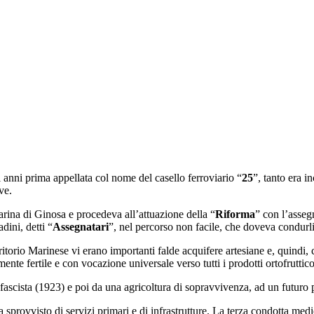
 anni prima appellata col nome del casello ferroviario “
25
”, tanto era i
ve.
rina di Ginosa e procedeva all’attuazione della “
Riforma
” con l’asseg
dini, detti “
Assegnatari
”, nel percorso non facile, che doveva condurli
torio Marinese vi erano importanti falde acquifere artesiane e, quindi, che
ente fertile e con vocazione universale verso tutti i prodotti ortofruttico
fascista (1923) e poi da una agricoltura di sopravvivenza, ad un futuro p
sprovvisto di servizi primari e di infrastrutture. La terza condotta me