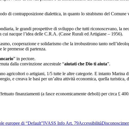
odo di contrapposizione dialettica, in quanto lo strabismo del Comune ver
ndiaria, le grandi prospettive di sviluppo che tutti riconoscevano, la nece
 da cui nacque l’idea delle C.R.A. (Casse Rurali ed Artigiane – 1956).
asmo, cooperazione e solidarismo che la irrobustirono tanto nell’ideol
se le premesse di partenza.
ancario
” in pectore.
enuta dalla convinzione ancestrale “
aiutati che Dio ti aiuta
”.
rano agricoltori o artigiani, 1/5 tutte le altre categorie. E intanto Marina
regio, e creava le basi per un’altra attività economica, quella turistica, di
ffettuato finanziamenti (a fasce economicamente deboli) per circa £ 40
le europee di “Default”
IVASS Info Art. 79
Accessibilità
Disconoscimen