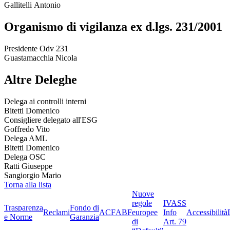
Gallitelli Antonio
Organismo di vigilanza ex d.lgs. 231/2001
Presidente Odv 231
Guastamacchia Nicola
Altre Deleghe
Delega ai controlli interni
Bitetti Domenico
Consigliere delegato all'ESG
Goffredo Vito
Delega AML
Bitetti Domenico
Delega OSC
Ratti Giuseppe
Sangiorgio Mario
Torna alla lista
Nuove
regole
IVASS
Trasparenza
Fondo di
Reclami
ACF
ABF
europee
Info
Accessibilità
e Norme
Garanzia
di
Art. 79