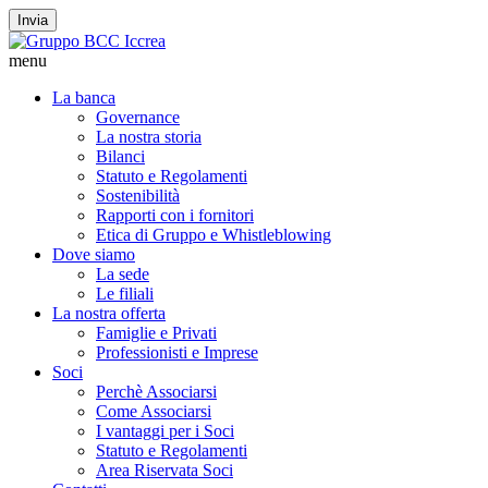
Invia
menu
La banca
Governance
La nostra storia
Bilanci
Statuto e Regolamenti
Sostenibilità
Rapporti con i fornitori
Etica di Gruppo e Whistleblowing
Dove siamo
La sede
Le filiali
La nostra offerta
Famiglie e Privati
Professionisti e Imprese
Soci
Perchè Associarsi
Come Associarsi
I vantaggi per i Soci
Statuto e Regolamenti
Area Riservata Soci