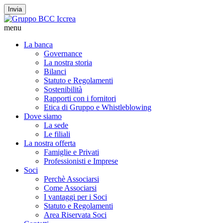
Invia
menu
La banca
Governance
La nostra storia
Bilanci
Statuto e Regolamenti
Sostenibilità
Rapporti con i fornitori
Etica di Gruppo e Whistleblowing
Dove siamo
La sede
Le filiali
La nostra offerta
Famiglie e Privati
Professionisti e Imprese
Soci
Perchè Associarsi
Come Associarsi
I vantaggi per i Soci
Statuto e Regolamenti
Area Riservata Soci