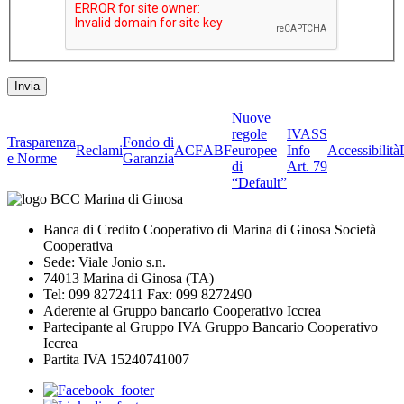
Nuove
regole
IVASS
Trasparenza
Fondo di
Reclami
ACF
ABF
europee
Info
Accessibilità
e Norme
Garanzia
di
Art. 79
“Default”
Banca di Credito Cooperativo di Marina di Ginosa Società
Cooperativa
Sede: Viale Jonio s.n.
74013 Marina di Ginosa (TA)
Tel: 099 8272411 Fax: 099 8272490
Aderente al Gruppo bancario Cooperativo Iccrea
Partecipante al Gruppo IVA Gruppo Bancario Cooperativo
Iccrea
Partita IVA 15240741007