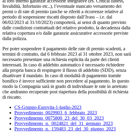
al loro interno garanzie accessorie integrative (es. Critical Illness,
Invalidità, Infortunio etc..), l’eventuale mancato versamento dei
premi o di rate di premio (anche se riferiti a ricorrenze relative al
periodo di sospensione riscatti disposto dall’Ivass – i.e. dal
06/02/2023 al 31/10/2023) comporterà, ai sensi di quanto previsto
dalle condizioni contrattuali del relativo prodotto, la decadenza dalla
relativa copertura e/o dalle garanzie assicurative accessorie previste
dalla polizza.
Per poter sospendere il pagamento delle rate di premio scadenti, a
termini di contratto, dal 6 febbraio 2023 al 31 ottobre 2023, non sarà
necessario presentare una richiesta esplicita da parte dei clienti
interessati. In caso di addebito automatico è necessario richiedere
alla propria banca di respingere il flusso di addebito (SDD), senza
disattivare il mandato. In caso di modalità di pagamento tramite
bonifico è invece sufficiente non precedere al pagamento. In questo
modo la Compagnia sarà in grado di individuare le rate in arretrato
che andranno recuperate post riapertura della possibilità di richiesta
di riscatto.
CS-Gruppo-Eurovita-1-luglio-2023
Provvedimento_0029903_6_febbraio_2023
Provvedimento_0075800_23_del_30_03_2023
Provvedimento_n._0024821_del_31_gennaio_2023
Provvedimento_n._159483_23_del_30_giugno_2023