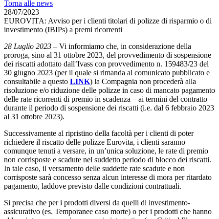
Torna alle news
28/07/2023
EUROVITA: Avviso per i clienti titolari di polizze di risparmio o di
investimento (IBIPs) a premi ricorrenti
28 Luglio 2023
– Vi informiamo che, in considerazione della
proroga, sino al 31 ottobre 2023, del provvedimento di sospensione
dei riscatti adottato dall’Ivass con provvedimento n. 159483/23 del
30 giugno 2023 (per il quale si rimanda al comunicato pubblicato e
consultabile a questo
LINK
) la Compagnia non procederà alla
risoluzione e/o riduzione delle polizze in caso di mancato pagamento
delle rate ricorrenti di premio in scadenza – ai termini del contratto –
durante il periodo di sospensione dei riscatti (i.e. dal 6 febbraio 2023
al 31 ottobre 2023).
Successivamente al ripristino della facoltà per i clienti di poter
richiedere il riscatto delle polizze Eurovita, i clienti saranno
comunque tenuti a versare, in un’unica soluzione, le rate di premio
non corrisposte e scadute nel suddetto periodo di blocco dei riscatti.
In tale caso, il versamento delle suddette rate scadute e non
corrisposte sarà concesso senza alcun interesse di mora per ritardato
pagamento, laddove previsto dalle condizioni contrattuali.
Si precisa che per i prodotti diversi da quelli di investimento-
assicurativo (es. Temporanee caso morte) o per i prodotti che hanno