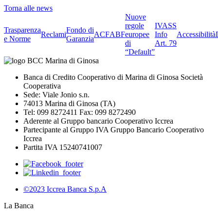
Torna alle news
Nuove
regole
IVASS
Trasparenza
Fondo di
Reclami
ACF
ABF
europee
Info
Accessibilità
e Norme
Garanzia
di
Art. 79
“Default”
Banca di Credito Cooperativo di Marina di Ginosa Società
Cooperativa
Sede: Viale Jonio s.n.
74013 Marina di Ginosa (TA)
Tel: 099 8272411 Fax: 099 8272490
Aderente al Gruppo bancario Cooperativo Iccrea
Partecipante al Gruppo IVA Gruppo Bancario Cooperativo
Iccrea
Partita IVA 15240741007
©2023 Iccrea Banca S.p.A
La Banca