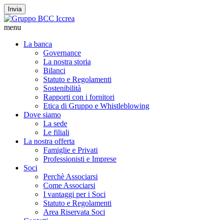
Invia
menu
La banca
Governance
La nostra storia
Bilanci
Statuto e Regolamenti
Sostenibilità
Rapporti con i fornitori
Etica di Gruppo e Whistleblowing
Dove siamo
La sede
Le filiali
La nostra offerta
Famiglie e Privati
Professionisti e Imprese
Soci
Perchè Associarsi
Come Associarsi
I vantaggi per i Soci
Statuto e Regolamenti
Area Riservata Soci