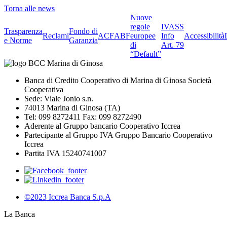
Torna alle news
Nuove
regole
IVASS
Trasparenza
Fondo di
Reclami
ACF
ABF
europee
Info
Accessibilità
e Norme
Garanzia
di
Art. 79
“Default”
Banca di Credito Cooperativo di Marina di Ginosa Società
Cooperativa
Sede: Viale Jonio s.n.
74013 Marina di Ginosa (TA)
Tel: 099 8272411 Fax: 099 8272490
Aderente al Gruppo bancario Cooperativo Iccrea
Partecipante al Gruppo IVA Gruppo Bancario Cooperativo
Iccrea
Partita IVA 15240741007
©2023 Iccrea Banca S.p.A
La Banca