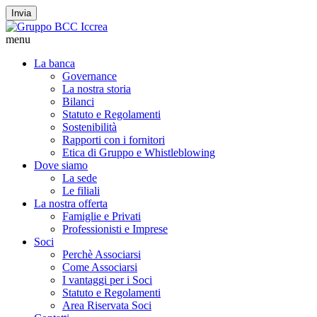
Invia
menu
La banca
Governance
La nostra storia
Bilanci
Statuto e Regolamenti
Sostenibilità
Rapporti con i fornitori
Etica di Gruppo e Whistleblowing
Dove siamo
La sede
Le filiali
La nostra offerta
Famiglie e Privati
Professionisti e Imprese
Soci
Perchè Associarsi
Come Associarsi
I vantaggi per i Soci
Statuto e Regolamenti
Area Riservata Soci