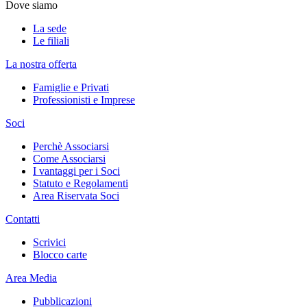
Dove siamo
La sede
Le filiali
La nostra offerta
Famiglie e Privati
Professionisti e Imprese
Soci
Perchè Associarsi
Come Associarsi
I vantaggi per i Soci
Statuto e Regolamenti
Area Riservata Soci
Contatti
Scrivici
Blocco carte
Area Media
Pubblicazioni