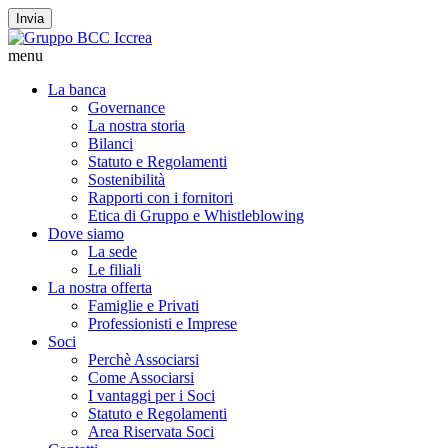
Invia
menu
La banca
Governance
La nostra storia
Bilanci
Statuto e Regolamenti
Sostenibilità
Rapporti con i fornitori
Etica di Gruppo e Whistleblowing
Dove siamo
La sede
Le filiali
La nostra offerta
Famiglie e Privati
Professionisti e Imprese
Soci
Perchè Associarsi
Come Associarsi
I vantaggi per i Soci
Statuto e Regolamenti
Area Riservata Soci