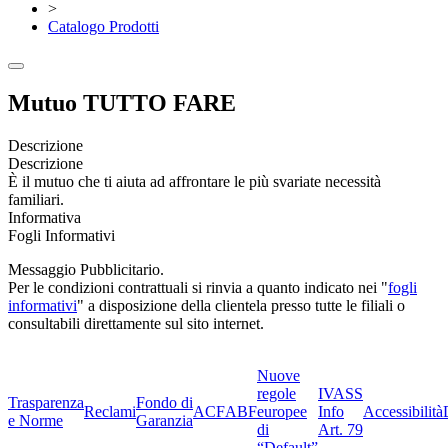
>
Catalogo Prodotti
Mutuo TUTTO FARE
Descrizione
Descrizione
È il mutuo che ti aiuta ad affrontare le più svariate necessità
familiari.
Informativa
Fogli Informativi
Messaggio Pubblicitario.
Per le condizioni contrattuali si rinvia a quanto indicato nei "
fogli
informativi
" a disposizione della clientela presso tutte le filiali o
consultabili direttamente sul sito internet.
Nuove
regole
IVASS
Trasparenza
Fondo di
Reclami
ACF
ABF
europee
Info
Accessibilità
e Norme
Garanzia
di
Art. 79
“Default”