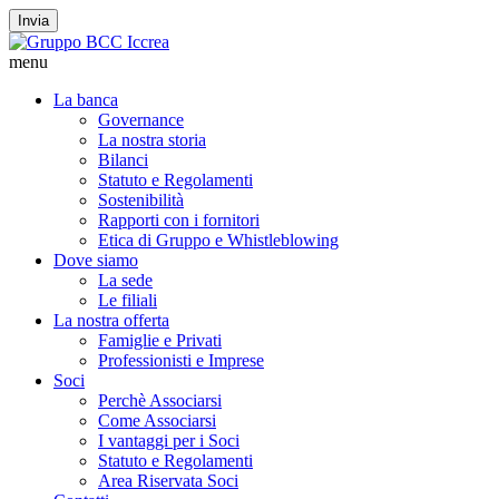
Invia
menu
La banca
Governance
La nostra storia
Bilanci
Statuto e Regolamenti
Sostenibilità
Rapporti con i fornitori
Etica di Gruppo e Whistleblowing
Dove siamo
La sede
Le filiali
La nostra offerta
Famiglie e Privati
Professionisti e Imprese
Soci
Perchè Associarsi
Come Associarsi
I vantaggi per i Soci
Statuto e Regolamenti
Area Riservata Soci