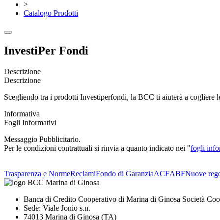
>
Catalogo Prodotti
InvestiPer Fondi
Descrizione
Descrizione
Scegliendo tra i prodotti Investiperfondi, la BCC ti aiuterà a cogliere le
Informativa
Fogli Informativi
Messaggio Pubblicitario.
Per le condizioni contrattuali si rinvia a quanto indicato nei "
fogli info
Trasparenza e Norme
Reclami
Fondo di Garanzia
ACF
ABF
Nuove rego
Banca di Credito Cooperativo di Marina di Ginosa Società Coo
Sede: Viale Jonio s.n.
74013 Marina di Ginosa (TA)