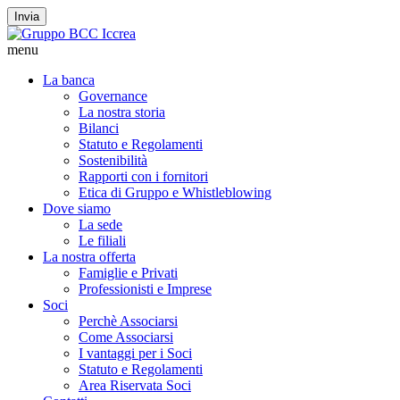
Invia
menu
La banca
Governance
La nostra storia
Bilanci
Statuto e Regolamenti
Sostenibilità
Rapporti con i fornitori
Etica di Gruppo e Whistleblowing
Dove siamo
La sede
Le filiali
La nostra offerta
Famiglie e Privati
Professionisti e Imprese
Soci
Perchè Associarsi
Come Associarsi
I vantaggi per i Soci
Statuto e Regolamenti
Area Riservata Soci