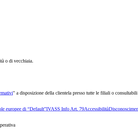
tà o di vecchiaia.
rmativi
" a disposizione della clientela presso tutte le filiali o consultabili
le europee di “Default”
IVASS Info Art. 79
Accessibilità
Disconoscimen
perativa