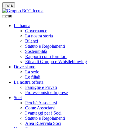
Invia
menu
La banca
Governance
La nostra storia
Bilanci
Statuto e Regolamenti
Sostenibilità
Rapporti con i fornitori
Etica di Gruppo e Whistleblowing
Dove siamo
La sede
Le filiali
La nostra offerta
Famiglie e Privati
Professionisti e Imprese
Soci
Perchè Associarsi
Come Associarsi
I vantaggi per i Soci
Statuto e Regolamenti
Area Riservata Soci