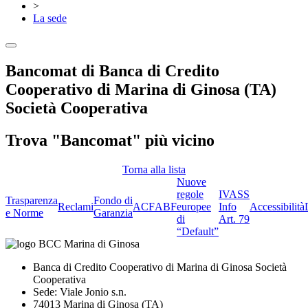
>
La sede
Bancomat di Banca di Credito
Cooperativo di Marina di Ginosa (TA)
Società Cooperativa
Trova "Bancomat" più vicino
Torna alla lista
Nuove
regole
IVASS
Trasparenza
Fondo di
Reclami
ACF
ABF
europee
Info
Accessibilità
e Norme
Garanzia
di
Art. 79
“Default”
Banca di Credito Cooperativo di Marina di Ginosa Società
Cooperativa
Sede: Viale Jonio s.n.
74013 Marina di Ginosa (TA)