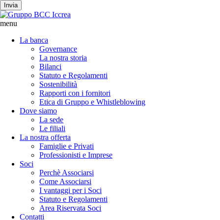
Invia
menu
La banca
Governance
La nostra storia
Bilanci
Statuto e Regolamenti
Sostenibilità
Rapporti con i fornitori
Etica di Gruppo e Whistleblowing
Dove siamo
La sede
Le filiali
La nostra offerta
Famiglie e Privati
Professionisti e Imprese
Soci
Perchè Associarsi
Come Associarsi
I vantaggi per i Soci
Statuto e Regolamenti
Area Riservata Soci
Contatti