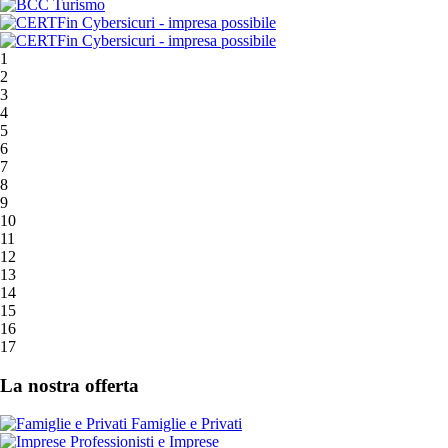
1
2
3
4
5
6
7
8
9
10
11
12
13
14
15
16
17
La nostra offerta
Famiglie e Privati
Professionisti e Imprese