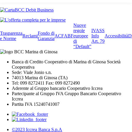
Nuove
regole
IVASS
Trasparenza
Fondo di
Reclami
ACF
ABF
europee
Info
Accessibilità
D
e Norme
Garanzia
di
Art. 79
“Default”
Banca di Credito Cooperativo di Marina di Ginosa Società
Cooperativa
Sede: Viale Jonio s.n.
74013 Marina di Ginosa (TA)
Tel: 099 8272411 Fax: 099 8272490
Aderente al Gruppo bancario Cooperativo Iccrea
Partecipante al Gruppo IVA Gruppo Bancario Cooperativo
Iccrea
Partita IVA 15240741007
©2023 Iccrea Banca S.p.A