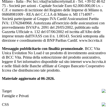
Milano - Italia - Pec bcc.vita@actaliscertymail.it - Tel. +39 02 46 62
75 - Società per azioni - Capitale Sociale Euro 62.000.000,00 i.v. -
C.F. e numero di iscrizione del Registro delle Imprese di Milano n.
06868981009 - REA del C.C.I.A di Milano n. MI 1714097 -
Società partecipante al Gruppo IVA Cardif Assicurazioni Partita
IVA: 13762840968. Autorizzata all'esercizio delle assicurazioni con
provvedimento ISVAP n. 2091 del 29/05/2002, pubblicato sulla
Gazzetta Ufficiale n. 132 del 07/06/2002 ed iscritta all'Albo delle
imprese tenuto dall'IVASS con il n. 1.00143. Società sottoposta alla
direzione e coordinamento di BNP Paribas Cardif. www.bccvita.it
Messaggio pubblicitario con finalità promozionale
. BCC Vita
Unica Evolution No Load è un prodotto di investimento assicurativo
di BCC Vita. Prima della sottoscrizione del prodotto assicurativo,
leggere il Set informativo disponibile sul sito internet www.bccvita.it
e nelle filiali delle Banche affiliate al Gruppo Bancario Cooperativo
Iccrea che distribuiscono tale prodotto.
Materiale aggiornato al 06-2026.
Target
Famiglie e Privati
CSS