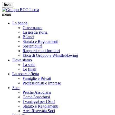
Invia
menu
La banca
Governance
La nostra storia
Bilanci
Statuto e Regolamenti
Sostenibilità
Rapporti con i fornitori
Etica di Gruppo e Whistleblowing
Dove siamo
La sede
Le filiali
La nostra offerta
Famiglie e Privati
Professionisti e Imprese
Soci
Perchè Associarsi
Come Associarsi
I vantaggi per i Soci
Statuto e Regolamenti
Area Riservata Soci