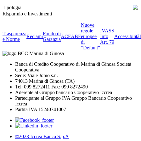
Tipologia
Risparmio e Investimenti
Nuove
regole
IVASS
Trasparenza
Fondo di
Reclami
ACF
ABF
europee
Info
Accessibilità
e Norme
Garanzia
di
Art. 79
“Default”
Banca di Credito Cooperativo di Marina di Ginosa Società
Cooperativa
Sede: Viale Jonio s.n.
74013 Marina di Ginosa (TA)
Tel: 099 8272411 Fax: 099 8272490
Aderente al Gruppo bancario Cooperativo Iccrea
Partecipante al Gruppo IVA Gruppo Bancario Cooperativo
Iccrea
Partita IVA 15240741007
©2023 Iccrea Banca S.p.A